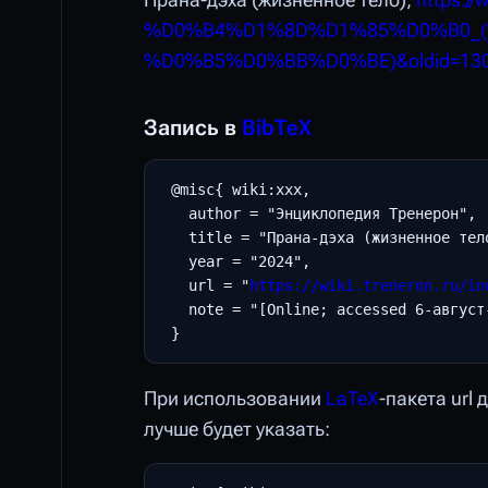
Прана-дэха (жизненное тело),
https:
%D0%B4%D1%8D%D1%85%D0%B0_
%D0%B5%D0%BB%D0%BE)&oldid=13
Запись в
BibTeX
 @misc{ wiki:xxx,

   author = "Энциклопедия Тренерон",

   title = "Прана-дэха (жизненное тел
   year = "2024",

   url = "
https://wiki.treneron.ru/in
   note = "[Online; accessed 6-август-
При использовании
LaTeX
-пакета url
лучше будет указать: