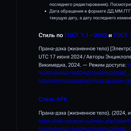
последнего редактирования). Посмотри
Дата обращения
в формате ДД.ММ.ГГГГ
текущую дату, а дату последнего измен
Стиль по
ГОСТ 7.1—2003
и
ГОСТ 
Прана-дэха (жизненное тело) [Электр
UTC 17 июня 2024 / Авторы Энциклоп
Викимедиа, 2024. — Режим доступа:
h
%D0%B4%D1%8D%D1%85%D0%B0_
%D0%B5%D0%BB%D0%BE)&oldid=13
Стиль APA
Прана-дэха (жизненное тело). (2024, 
https://wiki.treneron.ru/index.ph
%D0%B4%D1%8D%D1%85%D0%B0_