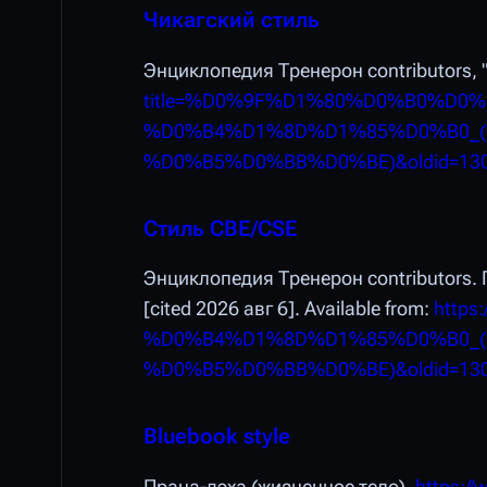
Чикагский стиль
Энциклопедия Тренерон contributors, 
title=%D0%9F%D1%80%D0%B0%D0
%D0%B4%D1%8D%D1%85%D0%B0_
%D0%B5%D0%BB%D0%BE)&oldid=13
Стиль CBE/CSE
Энциклопедия Тренерон contributors. 
[cited 2026 авг 6]. Available from:
https
%D0%B4%D1%8D%D1%85%D0%B0_
%D0%B5%D0%BB%D0%BE)&oldid=13
Bluebook style