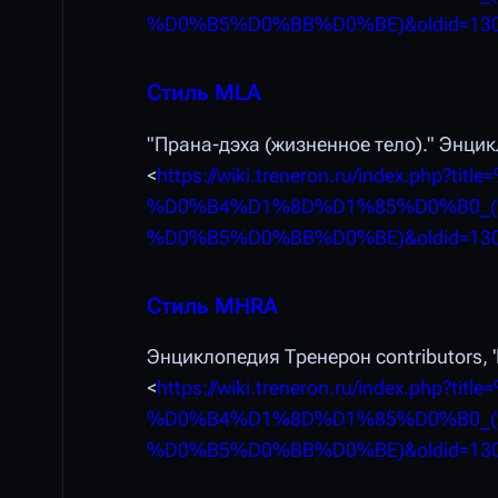
%D0%B5%D0%BB%D0%BE)&oldid=13
Стиль MLA
"Прана-дэха (жизненное тело)."
Энцик
<
https://wiki.treneron.ru/index.p
%D0%B4%D1%8D%D1%85%D0%B0_
%D0%B5%D0%BB%D0%BE)&oldid=13
Стиль MHRA
Энциклопедия Тренерон contributors, 
<
https://wiki.treneron.ru/index.p
%D0%B4%D1%8D%D1%85%D0%B0_
%D0%B5%D0%BB%D0%BE)&oldid=13