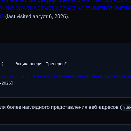
//wiki.treneron.ru/index.php?title=%D0%9F%D1%80%
(%D0%B6%D0%B8%D0%B7%D0%BD%D0%B5%D0%B
05
(last visited август 6, 2026).
о) --- Энциклопедия Тренерон",

dex.php?title=%D0%9F%D1%80%D0%B0%D0%BD%D0%B0-%D0%B4%D1%8
2026]"

 для более наглядного представления веб-адресов (
\us