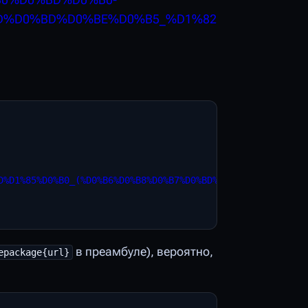
D0%B0%D0%BD%D0%B0-
D%D0%BD%D0%BE%D0%B5_%D1%82
D%D1%85%D0%B0_(%D0%B6%D0%B8%D0%B7%D0%BD%D0%B5%D0%BD%D0%B
в преамбуле), вероятно,
epackage{url}