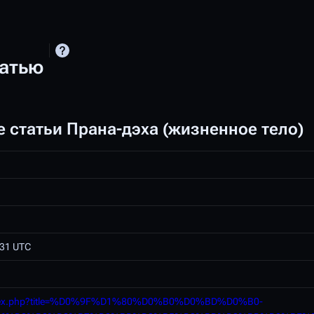
татью
 статьи Прана-дэха (жизненное тело)
:31 UTC
ru/index.php?title=%D0%9F%D1%80%D0%B0%D0%BD%D0%B0-