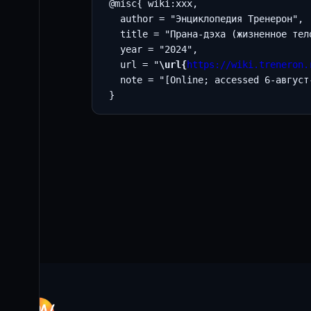
 @misc{ wiki:xxx,

   author = "Энциклопедия Тренерон",

   title = "Прана-дэха (жизненное тел
   year = "2024",

   url = "
\url{
https://wiki.treneron.
   note = "[Online; accessed 6-август-