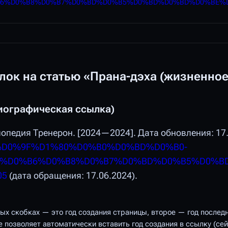
B6%D0%B8%D0%B7%D0%BD%D0%B5%D0%BD%D0%BD%D0%BE%D
ок на статью «Прана-дэха (жизненное
иографическая ссылка)
лопедия Тренерон. [2024—2024]. Дата обновления: 17.
p?title=%D0%9F%D1%80%D0%B0%D0%BD%D0%B0-
(%D0%B6%D0%B8%D0%B7%D0%BD%D0%B5%D0%B
05
(дата обращения: 17.06.2024).
ных скобках — это год
создания
страницы, второе — год
послед
 позволяет автоматически вставить год
создания
в ссылку (сей