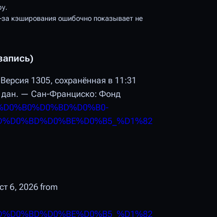
у.
-за кэширования ошибочно показывает не
запись)
 Версия 1305, сохранённая в 11:31
. дан. — Сан-Франциско: Фонд
D1%80%D0%B0%D0%BD%D0%B0-
D%D0%BD%D0%BE%D0%B5_%D1%82
уст 6, 2026 from
D%D0%BD%D0%BE%D0%B5_%D1%82