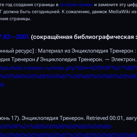
те год создания страницы в
истории правок
и замените эту цифр
 должна быть сегодняшней. К сожалению, движок MediaWiki из
ения страницы.
7.82—2001
(сокращённая библиографическая 
онный ресурс] : Материал из Энциклопедия Тренерон :
едия Тренерон // Энциклопедия Тренерон. — Электрон
ttps://wiki.treneron.ru/index.php?title=%D0%9F%
(%D0%B6%D0%B8%D0%B7%D0%BD%D0%B5%D0%B
05
июнь 17).
Энциклопедия Тренерон
. Retrieved 00:01, авг
p?title=%D0%9F%D1%80%D0%B0%D0%BD%D0%B0-
(%D0%B6%D0%B8%D0%B7%D0%BD%D0%B5%D0%B