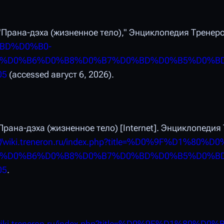
"Прана-дэха (жизненное тело),"
Энциклопедия Тренеро
%BD%D0%B0-
(%D0%B6%D0%B8%D0%B7%D0%BD%D0%B5%D0%B
05
(accessed август 6, 2026).
Прана-дэха (жизненное тело) [Internet]. Энциклопедия
://wiki.treneron.ru/index.php?title=%D0%9F%D1%8
(%D0%B6%D0%B8%D0%B7%D0%BD%D0%B5%D0%B
05
.