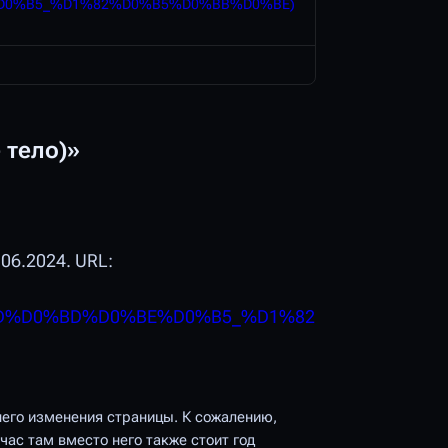
0%B5_%D1%82%D0%B5%D0%BB%D0%BE)
 тело)»
06.2024. URL:
D%D0%BD%D0%BE%D0%B5_%D1%82
него изменения
страницы. К сожалению,
час там вместо него также стоит год