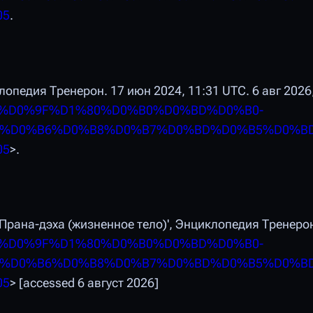
05
.
лопедия Тренерон
. 17 июн 2024, 11:31 UTC. 6 авг 2026
hp?title=%D0%9F%D1%80%D0%B0%D0%BD%D0%B0-
(%D0%B6%D0%B8%D0%B7%D0%BD%D0%B5%D0%B
05
>.
'Прана-дэха (жизненное тело)',
Энциклопедия Тренеро
hp?title=%D0%9F%D1%80%D0%B0%D0%BD%D0%B0-
(%D0%B6%D0%B8%D0%B7%D0%BD%D0%B5%D0%B
05
> [accessed 6 август 2026]