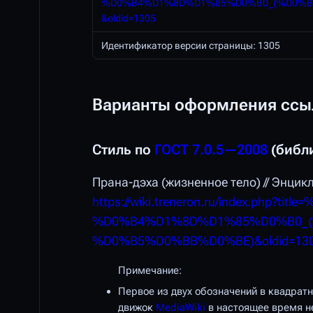
%D0%B4%D1%8D%D1%85%D0%B0_(%D0%
&oldid=1305
Идентификатор версии страницы: 1305
Варианты оформления ссыл
Стиль по
ГОСТ 7.0.5—2008
(библ
Прана-дэха (жизненное тело) // Энцик
https://wiki.treneron.ru/index.ph
%D0%B4%D1%8D%D1%85%D0%B0_
%D0%B5%D0%BB%D0%BE)&oldid=13
Примечание:
Первое из двух обозначений в квадрат
движок
MediaWiki
в настоящее время не