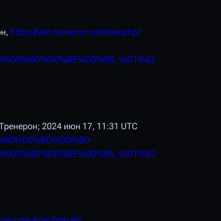
н,
https://wiki.treneron.ru/index.php?
D%D0%BD%D0%BE%D0%B5_%D1%82
 Тренерон; 2024 июн 17, 11:31 UTC
0%D0%B0%D0%BD%D0%B0-
D%D0%BD%D0%BE%D0%B5_%D1%82