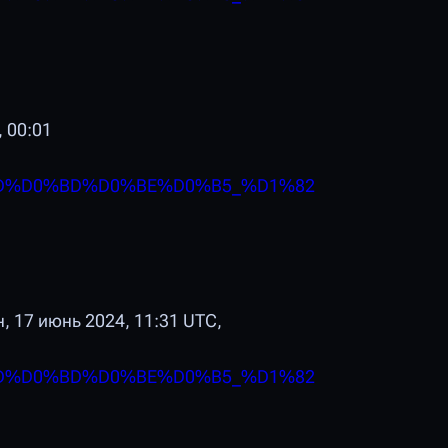
, 00:01
D%D0%BD%D0%BE%D0%B5_%D1%82
н,
17 июнь 2024, 11:31 UTC,
D%D0%BD%D0%BE%D0%B5_%D1%82