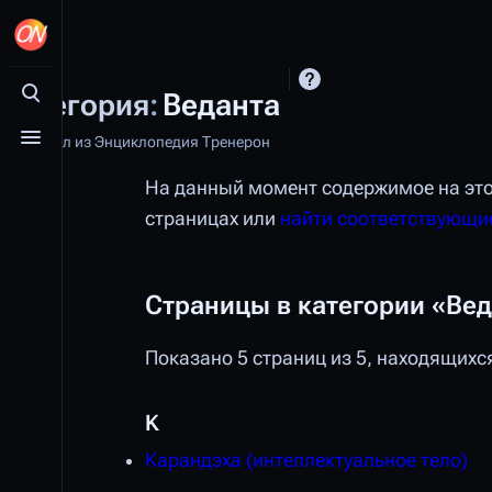
Категория
:
Веданта
Открыть поиск
Материал из Энциклопедия Тренерон
Открыть меню
На данный момент содержимое на это
страницах или
найти соответствующи
Страницы в категории «Ве
Показано 5 страниц из 5, находящихся
K
Kарандэха (интеллектуальное тело)