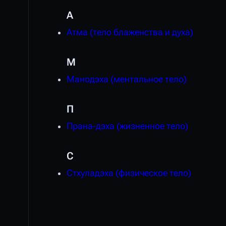
А
Атма (тело блаженства и духа)
М
Манодэха (ментальное тело)
П
Прана-дэха (жизненное тело)
С
Стхуладэха (физическое тело)