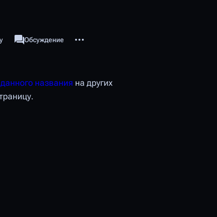
Дополнительные действия
у
Категория
Обсуждение
associated-pages
 данного названия
на других
страницу.