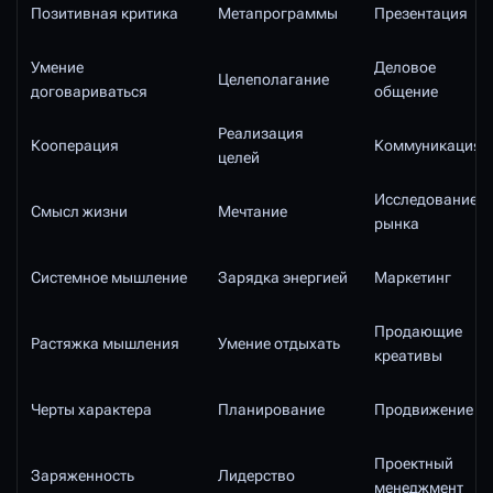
Позитивная критика
Метапрограммы
Презентация
Умение
Деловое
Целеполагание
договариваться
общение
Реализация
Кооперация
Коммуникация
целей
Исследование
Смысл жизни
Мечтание
рынка
Системное мышление
Зарядка энергией
Маркетинг
Продающие
Растяжка мышления
Умение отдыхать
креативы
Черты характера
Планирование
Продвижение
Проектный
Заряженность
Лидерство
менеджмент