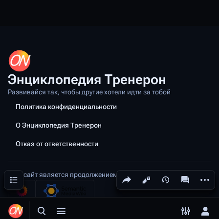
Энциклопедия Тренерон
Развивайся так, чтобы другие хотели идти за тобой
Политика конфиденциальности
О Энциклопедия Тренерон
Отказ от ответственности
Этот сайт является продолжением проекта
Тренерон
Поделиться этой страницей
Допол
Содержание
Просмотры
associated
Открыть поиск
Открыть меню
Переключ
Отк