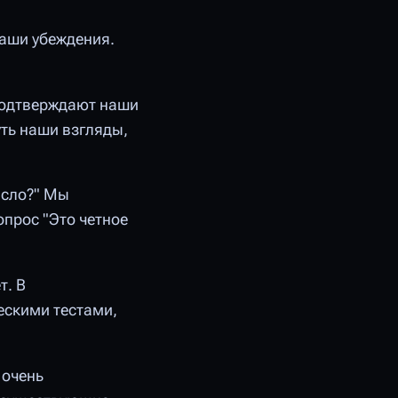
наши убеждения.
подтверждают наши
уть наши взгляды,
исло?" Мы
прос "Это четное
т. В
ескими тестами,
 очень