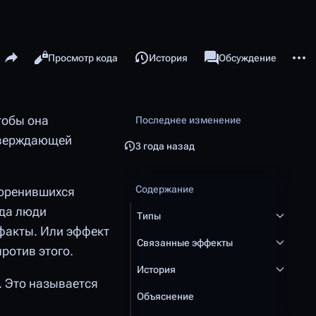
Поделиться этой страницей
Допол
Читать
Просмотр кода
История
Статья
Обсуждение
Просмотры
associated-pages
тобы она
Последнее изменение
тверждающей
3 года назад
Содержание
коренившихся
гда люди
Типы
 факты. Или эффект
Связанные эффекты
ротив этого.
История
. Это называется
Объяснение