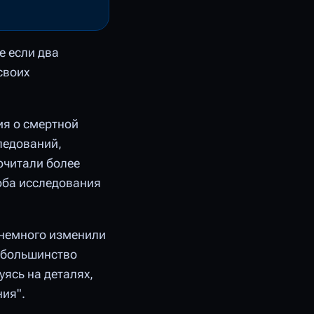
е если два
своих
ия о смертной
ледований,
очитали более
оба исследования
 немного изменили
, большинство
ясь на деталях,
ния".