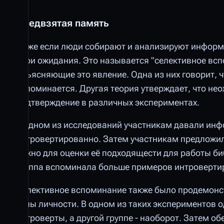
Предвзятая память
Даже если люди собирают и анализируют информа
свои ожидания. Это называется "селективное вс
объясняющие это явление. Одна из них говорит, 
запоминается. Другая теория утверждает, что 
подтверждение в различных экспериментах.
В одном из исследований участникам давали инф
интровертированно. Затем участникам предложили
нужно для оценки её подходящести для работы биб
группа вспоминала больше примеров интровертир
Селективное вспоминание также было продемонст
типы личности. В одном из таких экспериментов о
интроверты, а другой группе - наоборот. Затем о