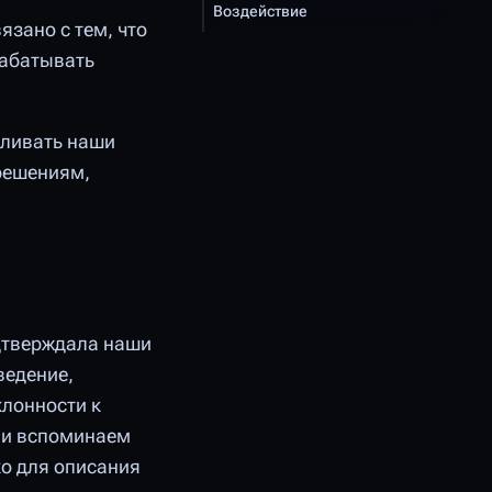
Воздействие
зано с тем, что
рабатывать
иливать наши
 решениям,
дтверждала наши
ведение,
клонности к
ли вспоминаем
ко для описания