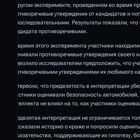
В другом эксперименте, проведенном во время пр
противоречивые утверждения от кандидатов и поп
непоследовательными. Результаты показали, что 
кандидата противоречивыми.
Во время этого эксперимента участники находили
оценивали противоречивые утверждения своего к
позволило исследователям предположить, что уч
противоречивыми утверждениями их любимого ка
Интересно, что предвзятость в интерпретации убе
участники оценивали безопасность автомобилей, 
интеллекта не влиял на то, как участники оценив
Предвзятая интерпретация не ограничивается то
рассказали историю о краже и попросили оценить
доказательства, поддерживающие их гипотезу, бо