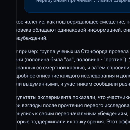
Такое явление, как подтверждающее смещение, не
человека обладают одинаковой информацией, они 
предубеждений.
Вот пример: группа ученых из Стэнфорда провела
казни (половина была "за", половина - "против")
связанных со смертной казнью, и затем спросили,
подробное описание каждого исследования и дол
были выдуманными, и участникам сообщили разны
Результаты эксперимента показали, что участник
свои взгляды после прочтения первого исследова
вернулись к своим первоначальным убеждениям, 
которые поддерживали их точку зрения. Этот эфф