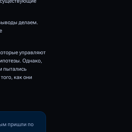
и существующие
 выводы делаем.
е
 которые управляют
гипотезы. Однако,
ом пытались
того, как они
рым пришли по