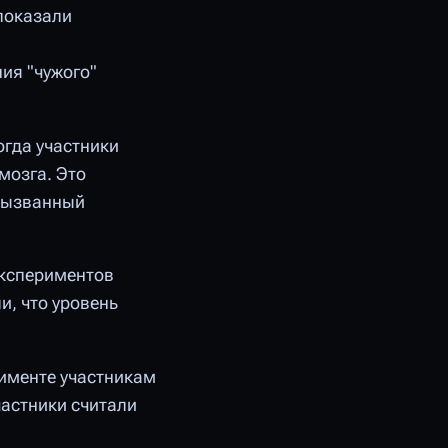
показали
ия "чужого"
огда участники
мозга. Это
 вызванный
экспериментов
и, что уровень
именте участникам
частники считали