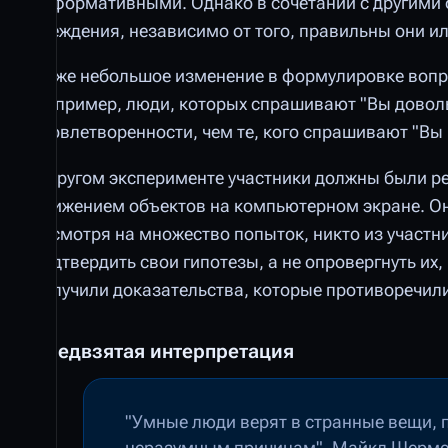
информативными. Однако в сочетании с другими 
убеждения, независимо от того, правильны они ил
Даже небольшое изменение в формулировке вопро
Например, люди, которых спрашивают "Вы довол
удовлетворенности, чем те, кого спрашивают "Вы
В другом эксперименте участники должны были р
движением объектов на компьютерном экране. Они
несмотря на множество попыток, никто из участн
подтвердить свои гипотезы, а не опровергнуть их,
получили доказательства, которые противоречили 
Предвзятая интерпретация
"Умные люди верят в странные вещи, 
неразумным причинам". Майкл Шерм