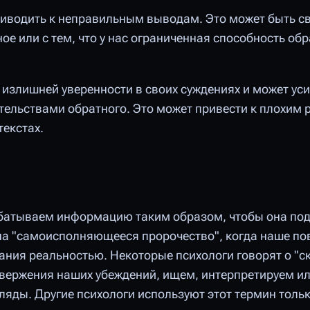
иводить к неправильным выводам. Это может быть свя
е или с тем, что у нас ограниченная способность об
излишней уверенности в своих суждениях и может ус
тельствами обратного. Это может привести к плохим
екстах.
рабатываем информацию таким образом, чтобы она по
на "самоисполняющееся пророчество", когда наше по
ания реальностью. Некоторые психологи говорят о "с
твержения наших убеждений, ищем, интерпретируем и
яды. Другие психологи используют этот термин толь