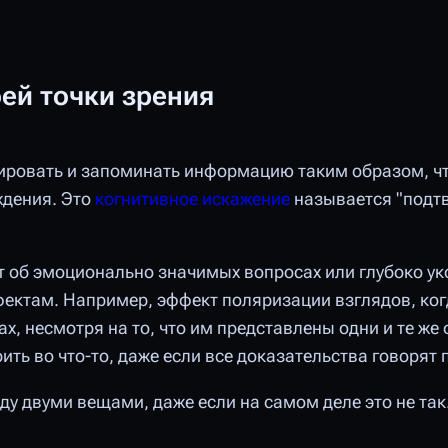
ей точки зрения
ировать и запоминать информацию таким образом, ч
ждения. Это
когнитивное искажение
называется "под
ет об эмоционально значимых вопросах или глубоко у
фектам. Например, эффект поляризации взглядов, ко
х, несмотря на то, что им представлены одни и те же
ть во что-то, даже если все доказательства говорят п
ду двуми вещами, даже если на самом деле это не так