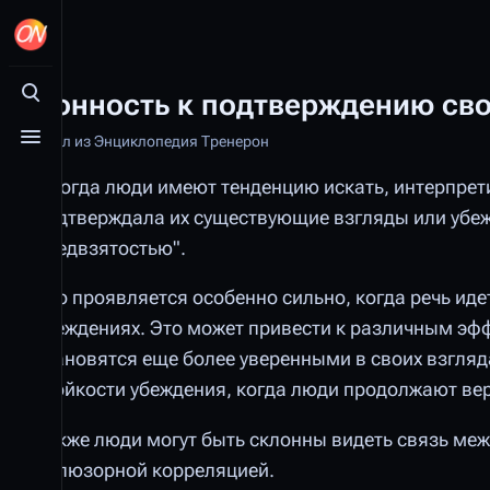
Склонность к подтверждению сво
Открыть поиск
Материал из Энциклопедия Тренерон
Открыть меню
Иногда люди имеют тенденцию искать, интерпрет
подтверждала их существующие взгляды или убе
предвзятостью".
Это проявляется особенно сильно, когда речь ид
убеждениях. Это может привести к различным эф
становятся еще более уверенными в своих взгляда
стойкости убеждения, когда люди продолжают вери
Также люди могут быть склонны видеть связь меж
иллюзорной корреляцией.