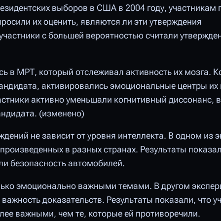
езидентских выборов в США в 2004 году, участникам 
росили их оценить, являются ли эти утверждения
участники с большей вероятностью считали утвержден
сь в МРТ, который отслеживал активность их мозга. К
андидата, активировались эмоциональные центры их 
астники активно уменьшали когнитивный диссонанс,
ндидата. (изменено)
ждений не зависит от уровня интеллекта. В одном из 
произведенных в разных странах. Результаты показал
али безопасность автомобилей.
лько эмоционально важными темами. В другом экспер
 важность доказательств. Результаты показали, что у
лее важными, чем те, которые ей противоречили.