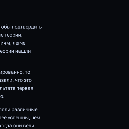
тобы подтвердить
е теории,
иям, легче
теории нашли
ированно, то
зали, что это
ультате первая
о.
вляли различные
лее успешны, чем
когда они вели