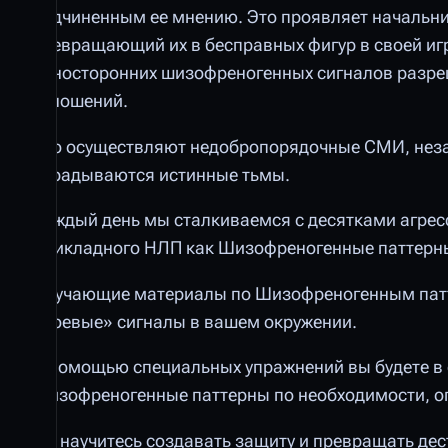
подчиненным ее мнению. Это проявляет начальн
превращающий их в бесправных фигур в своей иг
односторонних шизофреногенных сигналов разре
отношений.
Это осуществляют недобропорядочные СМИ, незам
вкрадываются истинные тьмы.
Каждый день мы сталкиваемся с десятками агрес
Прикладного НЛП как Шизофреногенные паттерн
Обучающие материалы по Шизофреногенным патт
«боевые» сигналы в вашем окружении.
С помощью специальных упражнений вы будете в 
Шизофреногенные паттерны по необходимости, оп
Вы научитесь создавать защиту и превращать дес