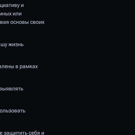
циативу и
мных или
вая основы своих
ашу жизнь
влены в рамках
 выявлять
пользовать
е защитить себя и