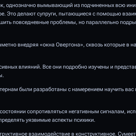
ик, однозначно вымывающий из подчиненных всю ини
ре. Это делают супруги, пытающиеся с помощью взаи
шить повседневные проблемы, но параллельно подры
етно внедряя «окна Овертона», сквозь которые в н
сивных влияний. Все они подробно изучены и предста
ы.
ернам были разработаны с намерением научить вас
состоянии сопротивляться негативным сигналам, ис
ределять уязвимые аспекты психики.
труктивное взаимодействие в конструктивное. Сумеет