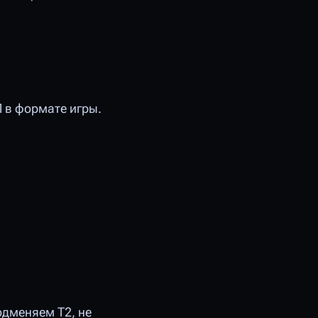
 в формате игры.
одменяем Т2, не