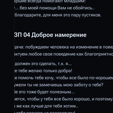
Старшие всегда помогают младшим!
Ууу... без моей помощи Вам не обойтись..
Не благодарите, для меня это пару пустяков.
ШЗП 04 Доброе намерение
Задача: побуждаем человека на изменение в пов
Трактуем любое свое поведение как благоприятно
Ты должен это сделать, т.к. я...
Я же тебе желаю только добра!
Я же помочь тебе хочу, чтобы все было по-хорошему
Неужели ты не замечаешь мою заботу о тебе?
Тебе это тоже будет полезным...
Хочется, чтобы у тебя все было хорошо, и поэтому.
Мы же как лучше для тебя хотим..