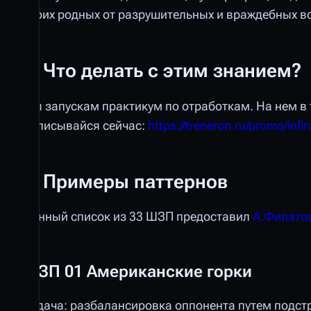
своих родных от разрушительных и враждебных в
Что делать с этим знанием?
Мы запускам практикум по отработкам. На нем в 
Записывайся сейчас:
https://treneron.ru/promo/infin
Примеры паттернов
Данный список из 33 ШЗП предоставил
А.Филато
ШЗП 01 Американские горки
Задача: разбалансировка оппонента путем подстр