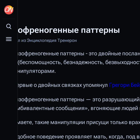
Шизофреногенные паттерны
Открыть поиск
Материал из Энциклопедия Тренерон
Открыть меню
Шизофреногенные паттерны - это двойные послани
3Б (беспомощность, безнадежность, безвыходно
манипуляторами.
Впервые о двойных связках упомянул
Грегори Бей
Шизофреногенные паттерны — это разрушающий 
«амбивалентные сообщения», вгоняющие людей в 
Думаете, такие манипуляции присущи только вр
Подобное поведение проявляет мать, когда, под 