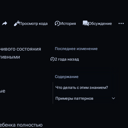
Поделиться этой страницей
Допол
Читать
Просмотр кода
История
Статья
Обсуждение
Просмотры
associated-pages
йчивого состояния
Последнее изменение
ативными
2 года назад
Содержание
Что делать с этим знанием?
ые
Примеры паттернов
ребенка полностью