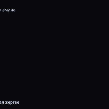
м ему на
ая жертве