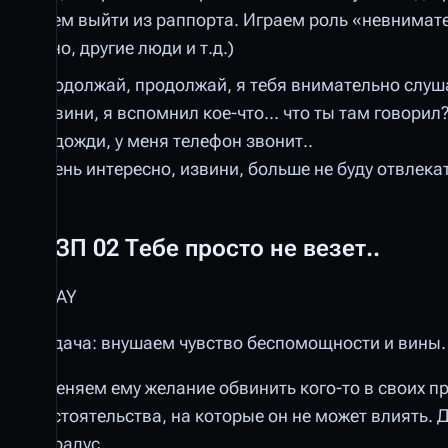
даем выйти из раппорта. Играем роль «невнимат
окно, другие люди и т.д.)
Продолжай, продолжай, я тебя внимательно слуша
Извини, я вспомнил кое-что... что ты там говорил
Подожди, у меня телефон звонит..
Очень интересно, извини, больше не буду отвлекат
ШЗП 02 Тебе просто не везет..
OKAY
Задача: внушаем чувство беспомощности и вины. 
Вменяем ему желание обвинить кого-то в своих п
обстоятельства, на которые он не может влиять.
1 градус.