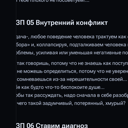
Мы тебе плохого не посоветуем!...
ШЗП 05 Внутренний конфликт
Задача-, любое поведение человека трактуем как
выбора» и, коллапсируя, подталкиваем человека
проблемы, усиливая или уменьшая негативные по
Ты так говоришь, потому что не знаешь как поступи
Ты не можешь определиться, потому что не уверен
Ты сомневаешься из-за нерешительности своей...
Тебя как будто что-то беспокоите душе...
Чтобы так рассуждать, надо сначала в себе разоб
Ты чего такой задумчивый, потерянный, хмурый?
ШЗП 06 Ставим диагноз