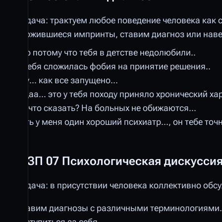
Задача: трактуем любое поведение человека как 
сложившиеся импринты, ставим диагноз или нав
Это потому что тебя в детстве недолюбили..
У тебя сложилась фобия на принятие решения..
Ууу... как все запущено...
Мдаа... это у тебя походу приняло хронический хар
Ну что сказать? На больных не обижаются...
Есть у меня один хороший психиатр..., он тебе точ
ШЗП 07 Психологическая дискусси
Задача: в присутствии человека коллективно обс
Ставим диагнозы с различными терминологиями.
заступиться за себя.