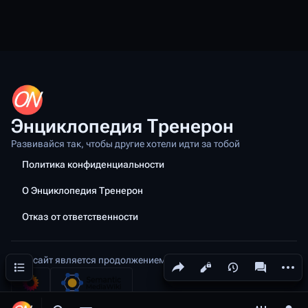
Энциклопедия Тренерон
Развивайся так, чтобы другие хотели идти за тобой
Политика конфиденциальности
О Энциклопедия Тренерон
Отказ от ответственности
Этот сайт является продолжением проекта
Тренерон
Поделиться этой страницей
Допол
Содержание
Просмотры
associated