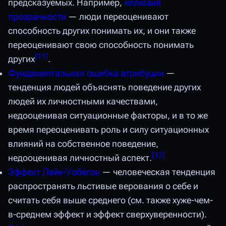
предсказуемых. Например,
иллюзия
прозрачности
— люди переоценивают
способность других понимать их, и они также
переоценивают свою способность понимать
[
11
]
других
.
Фундаментальная ошибка атрибуции
—
тенденция людей объяснять поведение других
людей их личностными качествами,
недооценивая ситуационные факторы, и в то же
время переоценивать роль и силу ситуационных
влияний на собственное поведение,
[
12
]
недооценивая личностный аспект.
Эффект Лейк-Уобегон
— человеческая тенденция
распространять льстивые верования о себе и
считать себя выше среднего (см. также хуже-чем-
в-среднем эффект и эффект сверхуверенности).