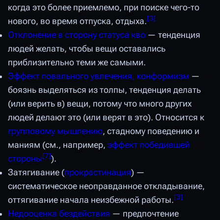
когда это более приемлемо, при поиске чего-то
[
3
]
нового, во время отпуска, отдыха.
Отклонение в сторону статуса кво
— тенденция
людей желать, чтобы вещи оставались
приблизительно теми же самыми.
Эффект повального увлечения, конформизм
—
боязнь выделяться из толпы, тенденция делать
(или верить в) вещи, потому что много других
людей делают это (или верят в это). Относится к
групповому мышлению
, стадному поведению и
маниям (см., например,
эффект победившей
[
7
]
стороны
).
Затягивание (
прокрастинация
) —
систематическое неоправданное откладывание,
[
3
]
оттягивание начала неизбежной работы.
Недооценка бездействия
— предпочтение