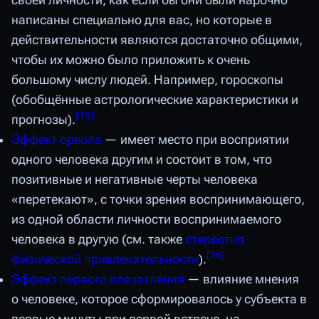
своей личности, как если бы они были нарочно
написаны специально для вас, но которые в
действительности являются достаточно общими,
чтобы их можно было приложить к очень
большому числу людей. Например, гороскопы
(обобщённые астрологические характеристики и
[
15
]
прогнозы).
Эффект ореола
— имеет место при восприятии
одного человека другим и состоит в том, что
позитивные и негативные черты человека
«перетекают», с точки зрения воспринимающего,
из одной области личности воспринимаемого
человека в другую (см. также
стереотип
[
16
]
физической привлекательности
).
Эффект первого впечатления
— влияние мнения
о человеке, которое сформировалось у субъекта в