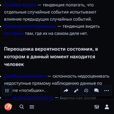
Ошибка игрока
— тенденция полагать, что
отдельные случайные события испытывают
влияние предыдущих случайных событий.
Иллюзия кластеризации
— тенденция видеть
паттерны
там, где их на самом деле нет.
Переоценка вероятности состояния, в
котором в данный момент находится
человек
Ошибка выжившего
— склонность недооценивать
недоступные прямому наблюдению данные по
Поделиться этой страницей
Допол
Содержание
группе «погибших».
Просмотры
associated
Эвристика доступности
— оценка как более
вероятного того, что более доступно в памяти, то
Открыть поиск
Открыть меню
Переключ
Отк
есть уклонение в сторону более яркого,