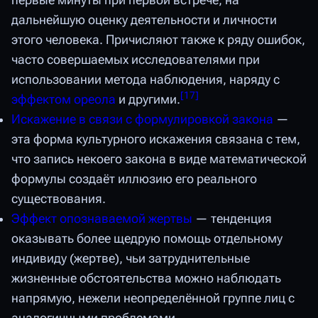
первые минуты при первой встрече, на
дальнейшую оценку деятельности и личности
этого человека. Причисляют также к ряду ошибок,
часто совершаемых исследователями при
использовании метода наблюдения, наряду с
[
17
]
эффектом ореола
и другими.
Искажение в связи с формулировкой закона
—
эта форма культурного искажения связана с тем,
что запись некоего закона в виде математической
формулы создаёт иллюзию его реального
существования.
Эффект опознаваемой жертвы
— тенденция
оказывать более щедрую помощь отдельному
индивиду (жертве), чьи затруднительные
жизненные обстоятельства можно наблюдать
напрямую, нежели неопределённой группе лиц с