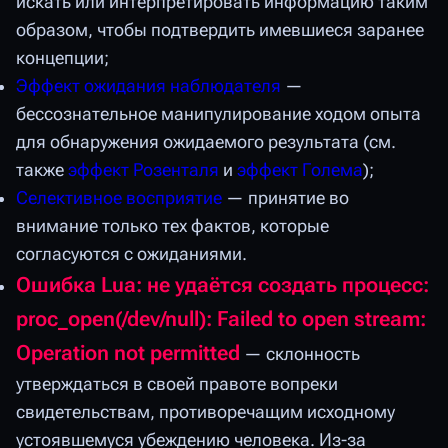
искать или интерпретировать информацию таким
образом, чтобы подтвердить имевшиеся заранее
концепции;
Эффект ожидания наблюдателя
—
бессознательное манипулирование ходом опыта
для обнаружения ожидаемого результата (см.
также
эффект Розенталя
и
эффект Голема
);
Селективное восприятие
— принятие во
внимание только тех фактов, которые
согласуются с ожиданиями.
Ошибка Lua: не удаётся создать процесс:
proc_open(/dev/null): Failed to open stream:
Operation not permitted
— склонность
утверждаться в своей правоте вопреки
свидетельствам, противоречащим исходному
устоявшемуся убеждению человека. Из-за