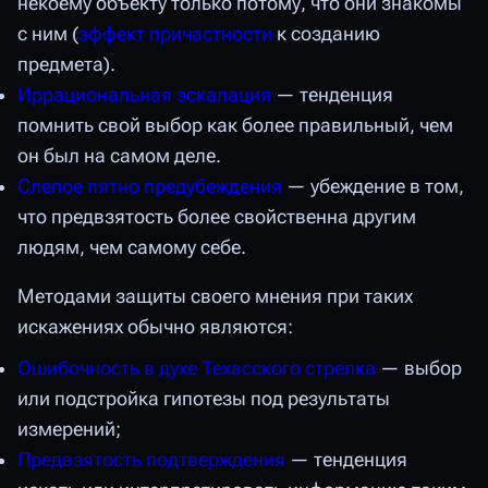
некоему объекту только потому, что они знакомы
с ним (
эффект причастности
к созданию
предмета).
Иррациональная эскалация
— тенденция
помнить свой выбор как более правильный, чем
он был на самом деле.
Слепое пятно предубеждения
— убеждение в том,
что предвзятость более свойственна другим
людям, чем самому себе.
Методами защиты своего мнения при таких
искажениях обычно являются:
Ошибочность в духе Техасского стрелка
— выбор
или подстройка гипотезы под результаты
измерений;
Предвзятость подтверждения
— тенденция